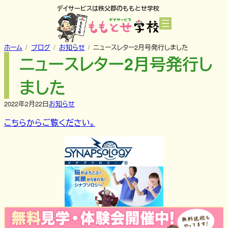
内
デイサービスは秩父郡のももとせ学校
容
を
ス
ホーム
ブログ
お知らせ
ニュースレター2月号発行しました
キ
ニュースレター2月号発行し
ッ
プ
ました
2022年2月22日
お知らせ
こちらからご覧ください。