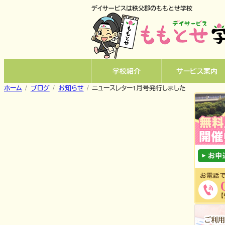
内
デイサービスは秩父郡のももとせ学校
容
を
ス
キ
ッ
学校紹介
サービス案内
プ
ホーム
ブログ
お知らせ
ニュースレター1月号発行しました