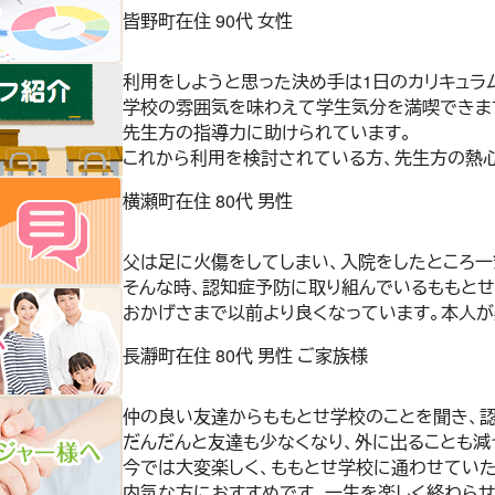
皆野町在住 90代 女性
利用をしようと思った決め手は1日のカリキュラ
学校の雰囲気を味わえて学生気分を満喫できま
先生方の指導力に助けられています。
これから利用を検討されている方、先生方の熱
横瀬町在住 80代 男性
父は足に火傷をしてしまい、入院をしたところ一
そんな時、認知症予防に取り組んでいるももとせ
おかげさまで以前より良くなっています。本人が
長瀞町在住 80代 男性 ご家族様
仲の良い友達からももとせ学校のことを聞き、認
だんだんと友達も少なくなり、外に出ることも減
今では大変楽しく、ももとせ学校に通わせていた
内気な方におすすめです。一生を楽しく終わらせ