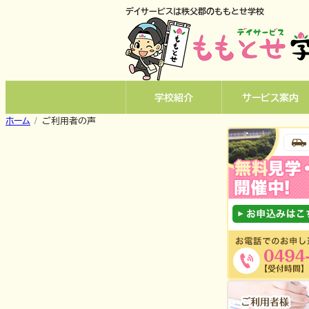
内
デイサービスは秩父郡のももとせ学校
容
を
ス
キ
ッ
学校紹介
サービス案内
プ
ホーム
ご利用者の声